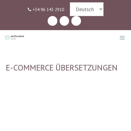
Skip
+34 96 143 2910
to
content
MEN
E-COMMERCE ÜBERSETZUNGEN